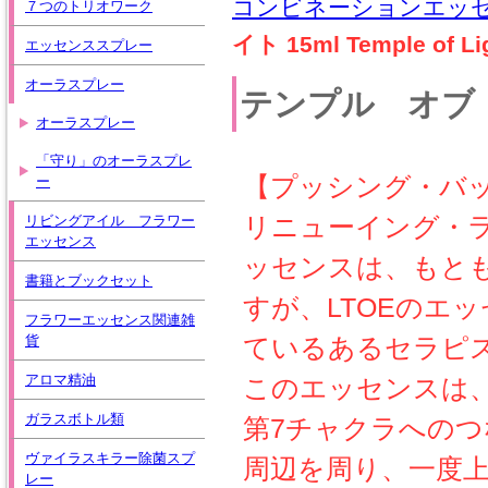
コンビネーションエッ
７つのトリオワーク
イト 15ml Temple of Li
エッセンススプレー
オーラスプレー
テンプル オブ ライト
オーラスプレー
「守り」のオーラスプレ
【プッシング・バ
ー
リニューイング・ラ
リビングアイル フラワー
エッセンス
ッセンスは、もとも
書籍とブックセット
すが、LTOEのエ
フラワーエッセンス関連雑
貨
ているあるセラピ
アロマ精油
このエッセンスは
ガラスボトル類
第7チャクラへのつ
ヴァイラスキラー除菌スプ
周辺を周り、一度
レー