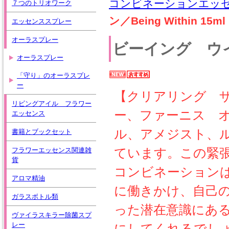
コンビネーションエッ
７つのトリオワーク
ン／Being Within 15ml
エッセンススプレー
オーラスプレー
ビーイング ウイズィ
オーラスプレー
「守り」のオーラスプレ
ー
【クリアリング 
リビングアイル フラワー
ー、ファーニス 
エッセンス
ル、アメジスト、ル
書籍とブックセット
ています。この緊
フラワーエッセンス関連雑
貨
コンビネーション
アロマ精油
に働きかけ、自己
ガラスボトル類
った潜在意識にあ
ヴァイラスキラー除菌スプ
レー
にしてくれるでしょ